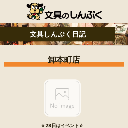
文具しんぷく日記
卸本町店
☆28日はイベント☆