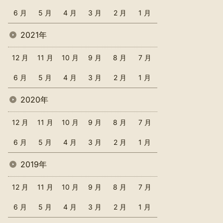
6 月
5 月
4 月
3 月
2 月
1 月
2021年
12 月
11 月
10 月
9 月
8 月
7 月
6 月
5 月
4 月
3 月
2 月
1 月
2020年
12 月
11 月
10 月
9 月
8 月
7 月
6 月
5 月
4 月
3 月
2 月
1 月
2019年
12 月
11 月
10 月
9 月
8 月
7 月
6 月
5 月
4 月
3 月
2 月
1 月