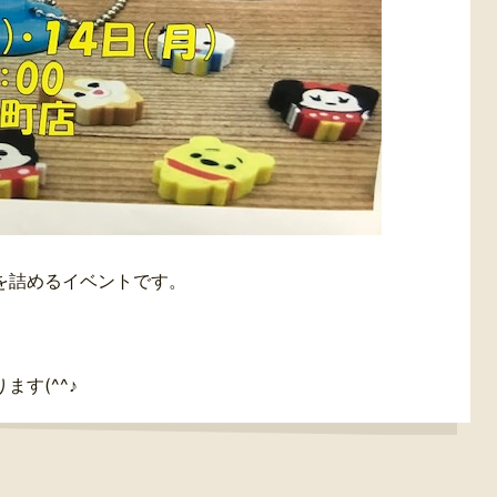
を詰めるイベントです。
。
す(^^♪