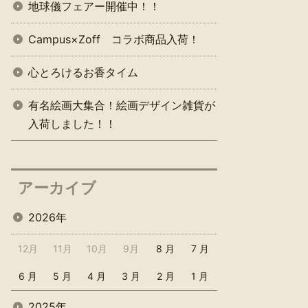
地球儀フェアー開催中！！
Campus×Zoff コラボ商品入荷！
心とろけるお香タイム
有名絵画大集合！絵画デザイン雑貨が
入荷しました！！
アーカイブ
2026年
12月
11月
10月
9月
8 月
7 月
6 月
5 月
4 月
3 月
2 月
1 月
2025年