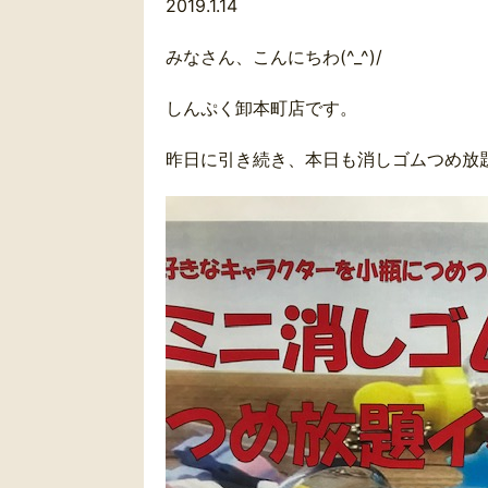
2019.1.14
みなさん、こんにちわ(^_^)/
しんぷく卸本町店です。
昨日に引き続き、本日も消しゴムつめ放