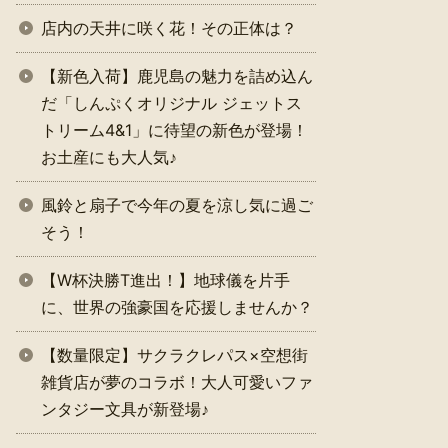
店内の天井に咲く花！その正体は？
【新色入荷】鹿児島の魅力を詰め込ん
だ「しんぷくオリジナル ジェットス
トリーム4&1」に待望の新色が登場！
お土産にも大人気♪
風鈴と扇子で今年の夏を涼し気に過ご
そう！
【W杯決勝T進出！】地球儀を片手
に、世界の強豪国を応援しませんか？
【数量限定】サクラクレパス×空想街
雑貨店が夢のコラボ！大人可愛いファ
ンタジー文具が新登場♪