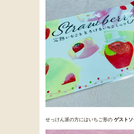
せっけん派の方にはいちご形の
ゲストソ