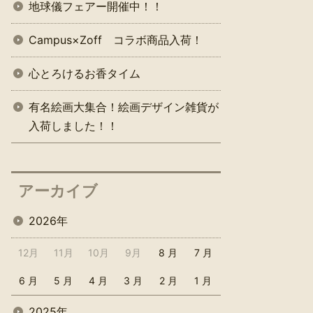
地球儀フェアー開催中！！
Campus×Zoff コラボ商品入荷！
心とろけるお香タイム
有名絵画大集合！絵画デザイン雑貨が
入荷しました！！
アーカイブ
2026年
12月
11月
10月
9月
8 月
7 月
6 月
5 月
4 月
3 月
2 月
1 月
2025年