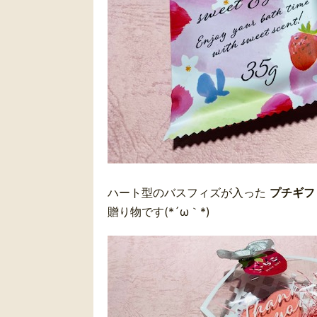
ハート型のバスフィズが入った
プチギフ
贈り物です(*´ω｀*)