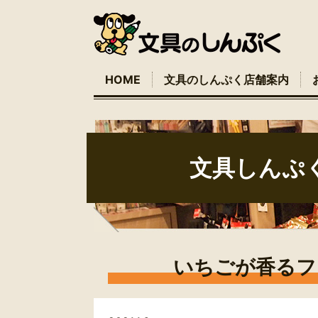
HOME
文具のしんぷく店舗案内
文具しんぷ
いちごが香るフ