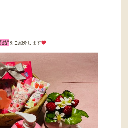
品”
をご紹介します