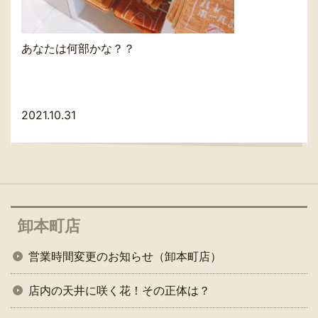
あなたは何部かな？？
2021.10.31
卸本町店
営業時間変更のお知らせ（卸本町店）
店内の天井に咲く花！その正体は？