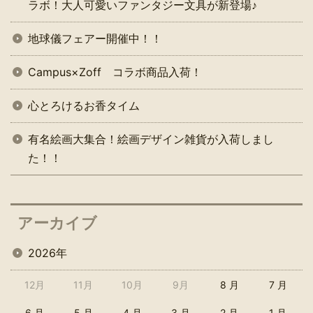
ラボ！大人可愛いファンタジー文具が新登場♪
地球儀フェアー開催中！！
Campus×Zoff コラボ商品入荷！
心とろけるお香タイム
有名絵画大集合！絵画デザイン雑貨が入荷しまし
た！！
アーカイブ
2026年
12月
11月
10月
9月
8 月
7 月
6 月
5 月
4 月
3 月
2 月
1 月