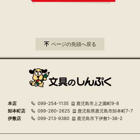
ページの先頭へ戻る
本店
099-254-1135
鹿児島市上之園町9-8
卸本町店
099-260-2625
鹿児島県鹿児島市卸本町7-7
伊敷店
099-213-9380
鹿児島市下伊敷1-38-2