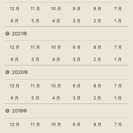
12 月
11 月
10 月
9 月
8 月
7 月
6 月
5 月
4 月
3 月
2 月
1 月
2021年
12 月
11 月
10 月
9 月
8 月
7 月
6 月
5 月
4 月
3 月
2 月
1 月
2020年
12 月
11 月
10 月
9 月
8 月
7 月
6 月
5 月
4 月
3 月
2 月
1 月
2019年
12 月
11 月
10 月
9 月
8 月
7 月