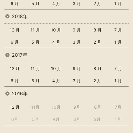
6 月
5 月
4 月
3 月
2 月
1 月
2018年
12 月
11 月
10 月
9 月
8 月
7 月
6 月
5 月
4 月
3 月
2 月
1 月
2017年
12 月
11 月
10 月
9 月
8 月
7 月
6 月
5 月
4 月
3 月
2 月
1 月
2016年
12 月
11月
10月
9月
8月
7月
6月
5月
4月
3月
2月
1月