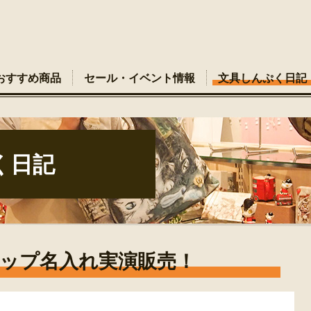
おすすめ商品
セール・イベント情報
文具しんぷく日記
く日記
ップ名入れ実演販売！