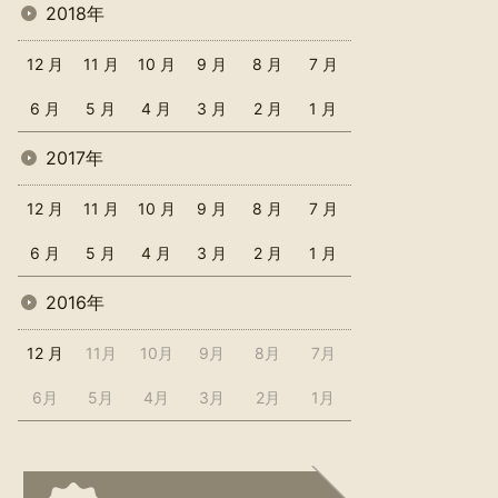
2018年
12 月
11 月
10 月
9 月
8 月
7 月
6 月
5 月
4 月
3 月
2 月
1 月
2017年
12 月
11 月
10 月
9 月
8 月
7 月
6 月
5 月
4 月
3 月
2 月
1 月
2016年
12 月
11月
10月
9月
8月
7月
6月
5月
4月
3月
2月
1月