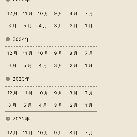
12 月
11 月
10 月
9 月
8 月
7 月
6 月
5 月
4 月
3 月
2 月
1 月
2024年
12 月
11 月
10 月
9 月
8 月
7 月
6 月
5 月
4 月
3 月
2 月
1 月
2023年
12 月
11 月
10 月
9 月
8 月
7 月
6 月
5 月
4 月
3 月
2 月
1 月
2022年
12 月
11 月
10 月
9 月
8 月
7 月