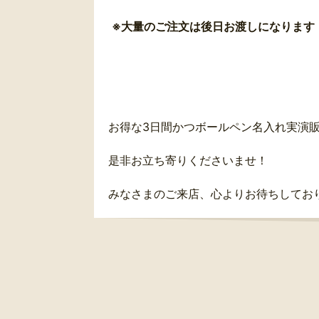
※大量のご注文は後日お渡しになります
お得な3日間かつボールペン名入れ実演
是非お立ち寄りくださいませ！
みなさまのご来店、心よりお待ちしてお