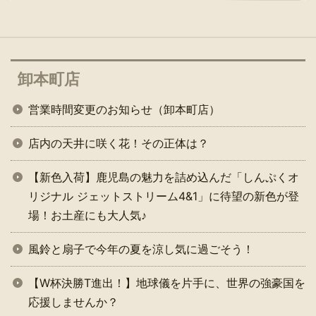
卸本町店
営業時間変更のお知らせ（卸本町店）
店内の天井に咲く花！その正体は？
【新色入荷】鹿児島の魅力を詰め込んだ「しんぷくオ
リジナル ジェットストリーム4&1」に待望の新色が登
場！お土産にも大人気♪
風鈴と扇子で今年の夏を涼し気に過ごそう！
【W杯決勝T進出！】地球儀を片手に、世界の強豪国を
応援しませんか？