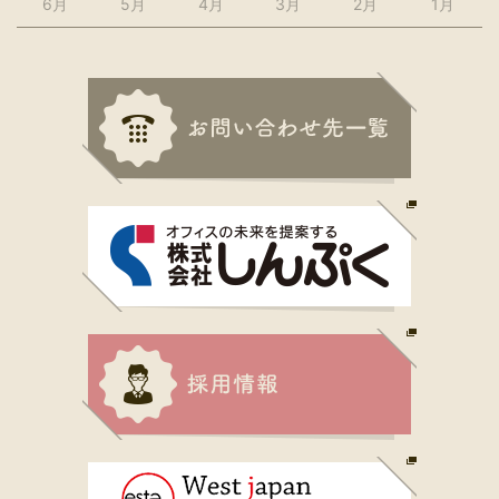
6月
5月
4月
3月
2月
1月