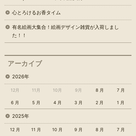
心とろけるお香タイム
有名絵画大集合！絵画デザイン雑貨が入荷しまし
た！！
アーカイブ
2026年
12月
11月
10月
9月
8 月
7 月
6 月
5 月
4 月
3 月
2 月
1 月
2025年
12 月
11 月
10 月
9 月
8 月
7 月