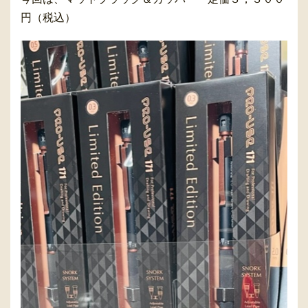
円（税込）