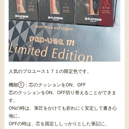
人気のプロユース１７１の限定色です。
機能➀：芯のクッションをON、OFF
芯のクッションをON、OFF切り替えることができま
す。
ONの時は、筆圧をかけても折れにく安定して書き心
地に。
OFFの時は、芯を固定ししっかりとした筆記に。