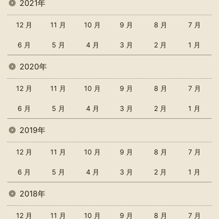
2021年
12 月
11 月
10 月
9 月
8 月
7 月
6 月
5 月
4 月
3 月
2 月
1 月
2020年
12 月
11 月
10 月
9 月
8 月
7 月
6 月
5 月
4 月
3 月
2 月
1 月
2019年
12 月
11 月
10 月
9 月
8 月
7 月
6 月
5 月
4 月
3 月
2 月
1 月
2018年
12 月
11 月
10 月
9 月
8 月
7 月