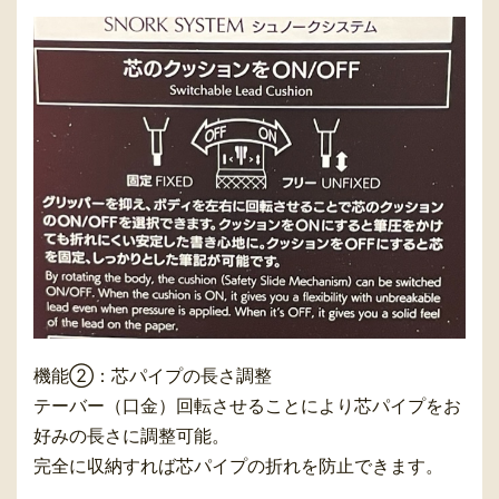
機能➁：芯パイプの長さ調整
テーバー（口金）回転させることにより芯パイプをお
好みの長さに調整可能。
完全に収納すれば芯パイプの折れを防止できます。