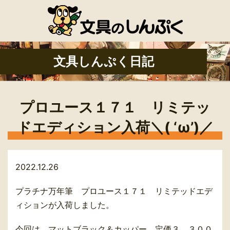
文具しんぷく日記
プロユース１７１ リミテッ
ドエディション入荷＼( ‘ω’)／
2022.12.26
プラチナ万年筆 プロユース１７１ リミテッドエデ
ィションが入荷しました。
今回は、マットブラック＆カッパー 定価３，３００