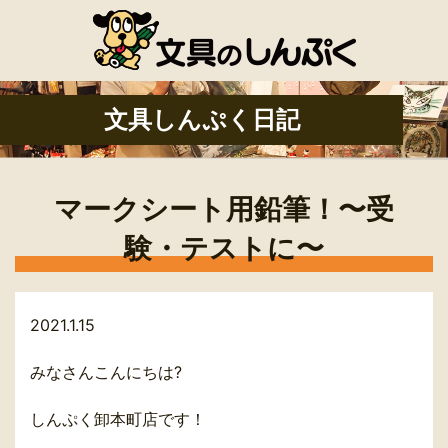
文具しんぷく日記
マークシート用鉛筆！〜受
験・テストに〜
2021.1.15
みなさんこんにちは
?
しんぷく卸本町店です！