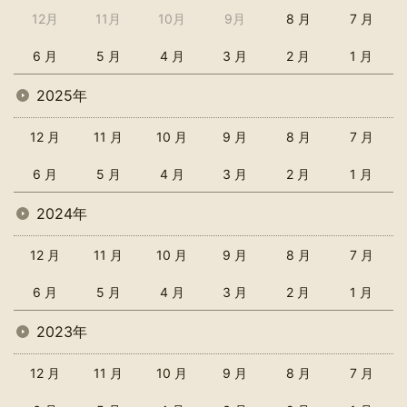
12月
11月
10月
9月
8 月
7 月
6 月
5 月
4 月
3 月
2 月
1 月
2025年
12 月
11 月
10 月
9 月
8 月
7 月
6 月
5 月
4 月
3 月
2 月
1 月
2024年
12 月
11 月
10 月
9 月
8 月
7 月
6 月
5 月
4 月
3 月
2 月
1 月
2023年
12 月
11 月
10 月
9 月
8 月
7 月