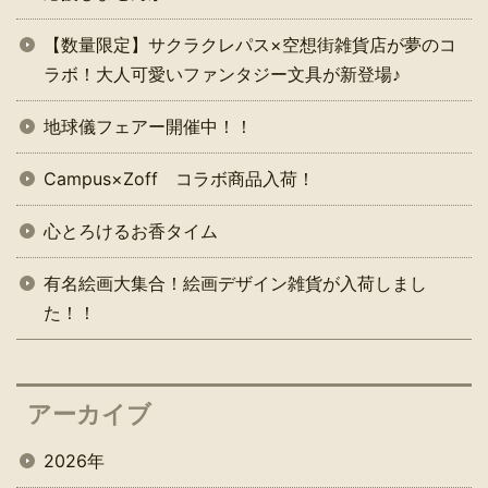
【数量限定】サクラクレパス×空想街雑貨店が夢のコ
ラボ！大人可愛いファンタジー文具が新登場♪
地球儀フェアー開催中！！
Campus×Zoff コラボ商品入荷！
心とろけるお香タイム
有名絵画大集合！絵画デザイン雑貨が入荷しまし
た！！
アーカイブ
2026年