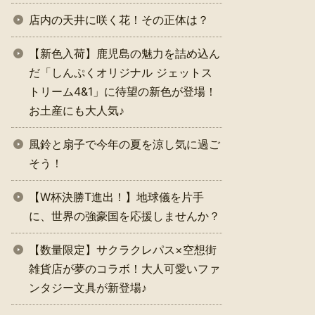
店内の天井に咲く花！その正体は？
【新色入荷】鹿児島の魅力を詰め込ん
だ「しんぷくオリジナル ジェットス
トリーム4&1」に待望の新色が登場！
お土産にも大人気♪
風鈴と扇子で今年の夏を涼し気に過ご
そう！
【W杯決勝T進出！】地球儀を片手
に、世界の強豪国を応援しませんか？
【数量限定】サクラクレパス×空想街
雑貨店が夢のコラボ！大人可愛いファ
ンタジー文具が新登場♪