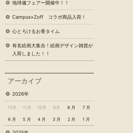
地球儀フェアー開催中！！
Campus×Zoff コラボ商品入荷！
心とろけるお香タイム
有名絵画大集合！絵画デザイン雑貨が
入荷しました！！
アーカイブ
2026年
12月
11月
10月
9月
8 月
7 月
6 月
5 月
4 月
3 月
2 月
1 月
2025年