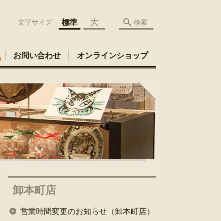
大
標準
文字サイズ
検索
お問い合わせ
オンラインショップ
卸本町店
営業時間変更のお知らせ（卸本町店）