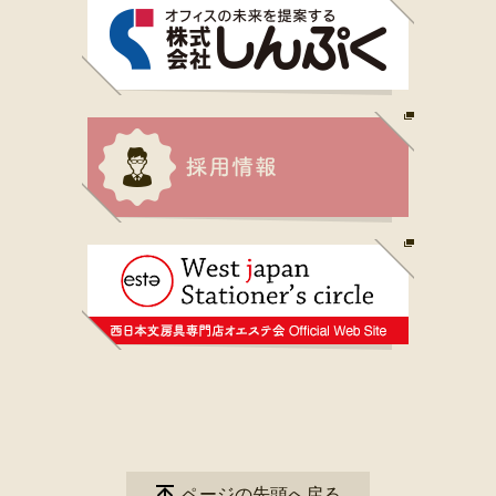
ページの先頭へ戻る