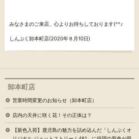
みなさまのご来店、心よりお待ちしております(^^♪
しんぷく卸本町店(2020年８月10日)
卸本町店
営業時間変更のお知らせ（卸本町店）
店内の天井に咲く花！その正体は？
【新色入荷】鹿児島の魅力を詰め込んだ「しんぷくオ
リジナル ジェットストリーム4&1」に待望の新色が登