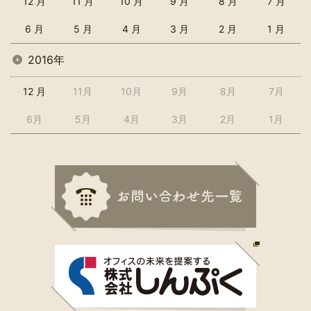
12 月
11 月
10 月
9 月
8 月
7 月
6 月
5 月
4 月
3 月
2 月
1 月
2016年
12 月
11月
10月
9月
8月
7月
6月
5月
4月
3月
2月
1月