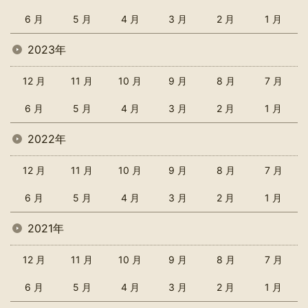
6 月
5 月
4 月
3 月
2 月
1 月
2023年
12 月
11 月
10 月
9 月
8 月
7 月
6 月
5 月
4 月
3 月
2 月
1 月
2022年
12 月
11 月
10 月
9 月
8 月
7 月
6 月
5 月
4 月
3 月
2 月
1 月
2021年
12 月
11 月
10 月
9 月
8 月
7 月
6 月
5 月
4 月
3 月
2 月
1 月