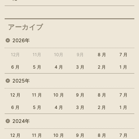
アーカイブ
2026年
12月
11月
10月
9月
8 月
7 月
6 月
5 月
4 月
3 月
2 月
1 月
2025年
12 月
11 月
10 月
9 月
8 月
7 月
6 月
5 月
4 月
3 月
2 月
1 月
2024年
12 月
11 月
10 月
9 月
8 月
7 月