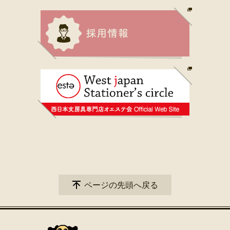
ページの先頭へ戻る