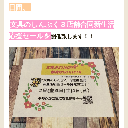
日間、
文具のしんぷく３店舗合同新生活
応援セールを
開催致します！！