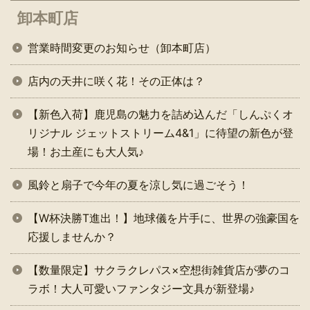
卸本町店
営業時間変更のお知らせ（卸本町店）
店内の天井に咲く花！その正体は？
【新色入荷】鹿児島の魅力を詰め込んだ「しんぷくオ
リジナル ジェットストリーム4&1」に待望の新色が登
場！お土産にも大人気♪
風鈴と扇子で今年の夏を涼し気に過ごそう！
【W杯決勝T進出！】地球儀を片手に、世界の強豪国を
応援しませんか？
【数量限定】サクラクレパス×空想街雑貨店が夢のコ
ラボ！大人可愛いファンタジー文具が新登場♪