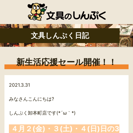
文具しんぷく日記
新生活応援セール開催！！
2021.3.31
みなさんこんにちは?
しんぷく卸本町店です(*´ω｀*)
４月２(金)・３(土)・４(日)日の3