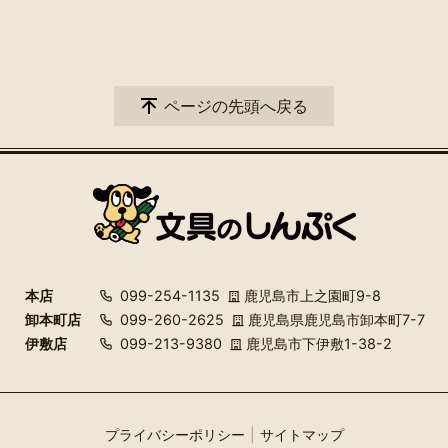
ページの先頭へ戻る
本店
099-254-1135
鹿児島市上之園町9-8
卸本町店
099-260-2625
鹿児島県鹿児島市卸本町7-7
伊敷店
099-213-9380
鹿児島市下伊敷1-38-2
プライバシーポリシー
サイトマップ