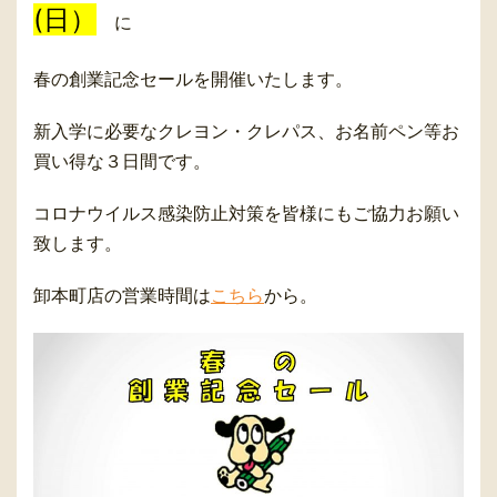
(日）
に
春の創業記念セールを開催いたします。
新入学に必要なクレヨン・クレパス、お名前ペン等お
買い得な３日間です。
コロナウイルス感染防止対策を皆様にもご協力お願い
致します。
卸本町店の営業時間は
こちら
から。