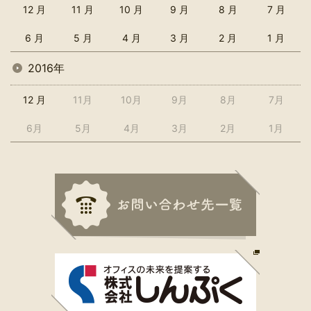
12 月
11 月
10 月
9 月
8 月
7 月
6 月
5 月
4 月
3 月
2 月
1 月
2016年
12 月
11月
10月
9月
8月
7月
6月
5月
4月
3月
2月
1月