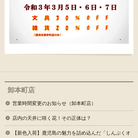
卸本町店
営業時間変更のお知らせ（卸本町店）
店内の天井に咲く花！その正体は？
【新色入荷】鹿児島の魅力を詰め込んだ「しんぷくオ