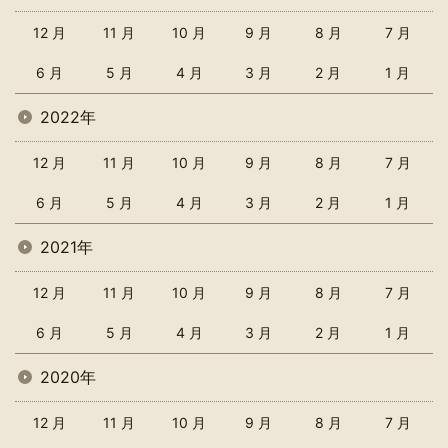
12 月
11 月
10 月
9 月
8 月
7 月
6 月
5 月
4 月
3 月
2 月
1 月
2022年
12 月
11 月
10 月
9 月
8 月
7 月
6 月
5 月
4 月
3 月
2 月
1 月
2021年
12 月
11 月
10 月
9 月
8 月
7 月
6 月
5 月
4 月
3 月
2 月
1 月
2020年
12 月
11 月
10 月
9 月
8 月
7 月