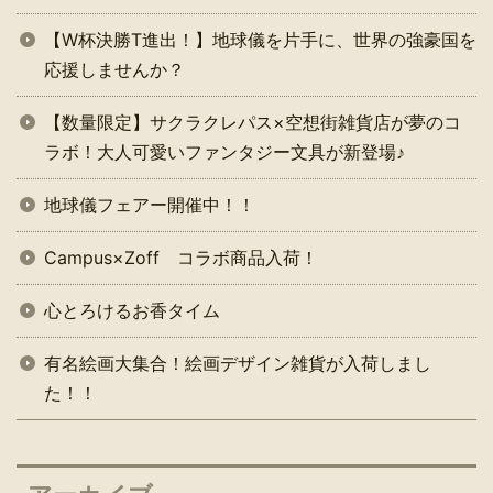
【W杯決勝T進出！】地球儀を片手に、世界の強豪国を
応援しませんか？
【数量限定】サクラクレパス×空想街雑貨店が夢のコ
ラボ！大人可愛いファンタジー文具が新登場♪
地球儀フェアー開催中！！
Campus×Zoff コラボ商品入荷！
心とろけるお香タイム
有名絵画大集合！絵画デザイン雑貨が入荷しまし
た！！