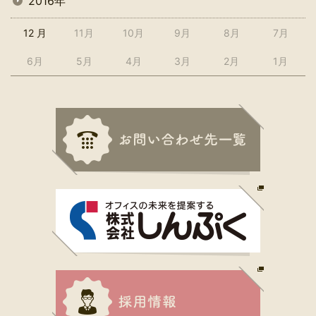
2016年
12 月
11月
10月
9月
8月
7月
6月
5月
4月
3月
2月
1月