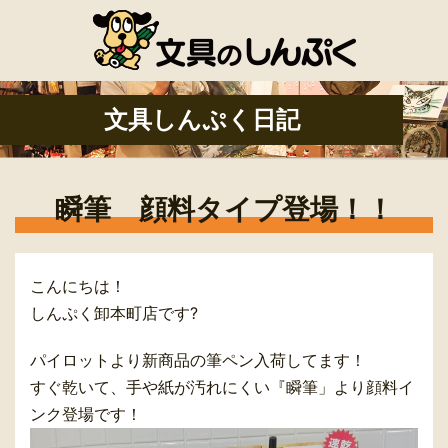
文具しんぷく日記
瞬筆 顔料タイプ登場！！
こんにちは！
しんぷく卸本町店です?
パイロットより新商品の筆ペン入荷してます！
すぐ乾いて、手や紙が汚れにくい『瞬筆」より顔料イ
ンク登場です！