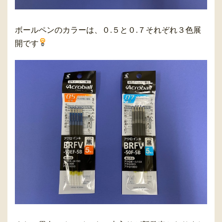
ボールペンのカラーは、０.５と０.７それぞれ３色展
開です