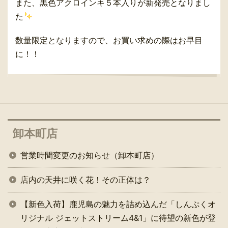
また、黒色アクロインキ５本入りが新発売となりまし
た
数量限定となりますので、お買い求めの際はお早目
に！！
卸本町店
営業時間変更のお知らせ（卸本町店）
店内の天井に咲く花！その正体は？
【新色入荷】鹿児島の魅力を詰め込んだ「しんぷくオ
リジナル ジェットストリーム4&1」に待望の新色が登