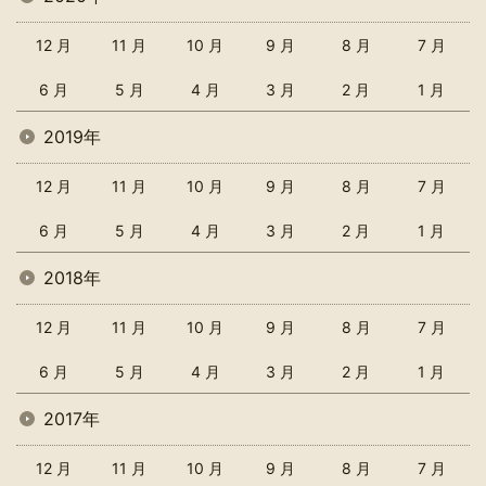
12 月
11 月
10 月
9 月
8 月
7 月
6 月
5 月
4 月
3 月
2 月
1 月
2019年
12 月
11 月
10 月
9 月
8 月
7 月
6 月
5 月
4 月
3 月
2 月
1 月
2018年
12 月
11 月
10 月
9 月
8 月
7 月
6 月
5 月
4 月
3 月
2 月
1 月
2017年
12 月
11 月
10 月
9 月
8 月
7 月