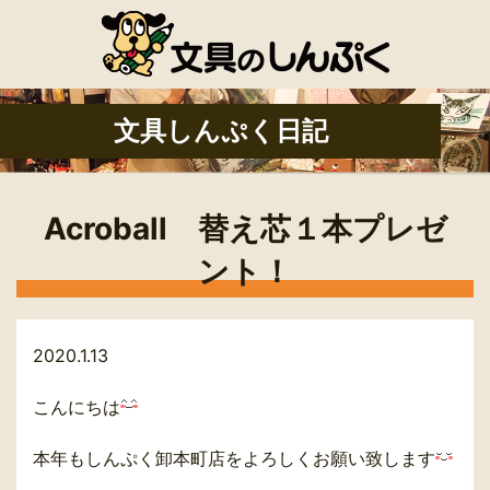
文具しんぷく日記
Acroball 替え芯１本プレゼ
ント！
2020.1.13
こんにちは
本年もしんぷく卸本町店をよろしくお願い致します