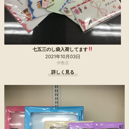
七五三のし袋入荷してます
2021年10月03日
伊敷店
詳しく見る