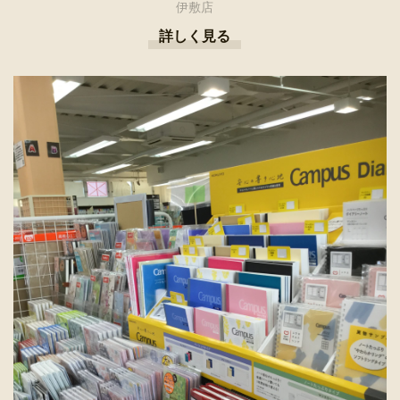
伊敷店
詳しく見る