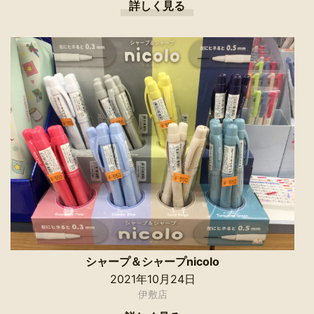
詳しく見る
シャープ＆シャープnicolo
2021年10月24日
伊敷店