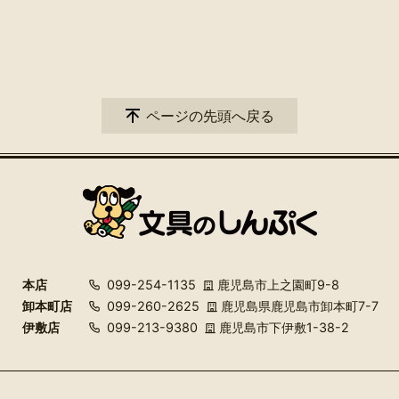
ページの先頭へ戻る
本店
099-254-1135
鹿児島市上之園町9-8
卸本町店
099-260-2625
鹿児島県鹿児島市卸本町7-7
伊敷店
099-213-9380
鹿児島市下伊敷1-38-2