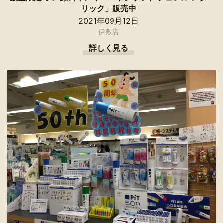
リック」販売中
2021年09月12日
伊敷店
詳しく見る