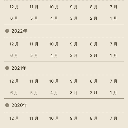
12 月
11 月
10 月
9 月
8 月
7 月
6 月
5 月
4 月
3 月
2 月
1 月
2022年
12 月
11 月
10 月
9 月
8 月
7 月
6 月
5 月
4 月
3 月
2 月
1 月
2021年
12 月
11 月
10 月
9 月
8 月
7 月
6 月
5 月
4 月
3 月
2 月
1 月
2020年
12 月
11 月
10 月
9 月
8 月
7 月