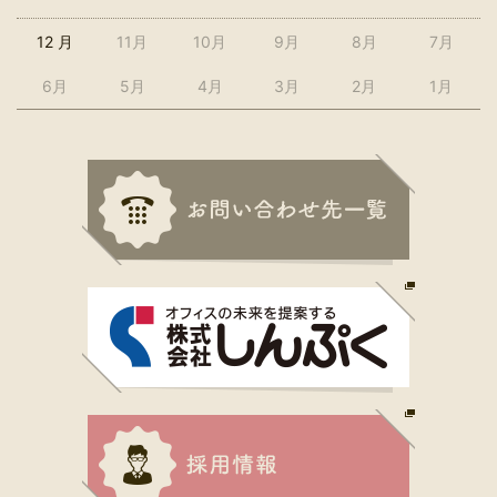
12 月
11月
10月
9月
8月
7月
6月
5月
4月
3月
2月
1月