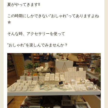
夏がやってきます!!
この時期にしかできない”おしゃれ”ってありますよね
☆
そんな時、アクセサリーを使って
”おしゃれ”を楽しんでみませんか？