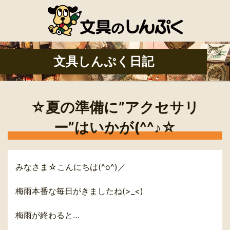
文具しんぷく日記
☆夏の準備に”アクセサリ
ー”はいかが(^^♪☆
みなさま☆こんにちは(^o^)／
梅雨本番な毎日がきましたね(>_<)
梅雨が終わると…