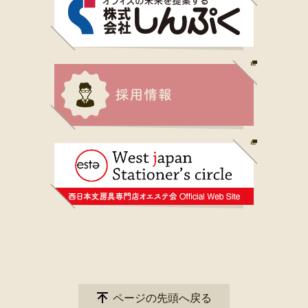
ページの先頭へ戻る