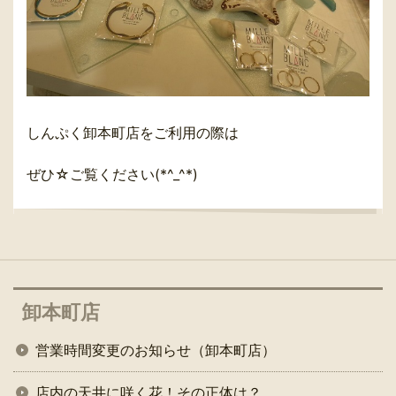
しんぷく卸本町店をご利用の際は
ぜひ☆ご覧ください(*^_^*)
卸本町店
営業時間変更のお知らせ（卸本町店）
店内の天井に咲く花！その正体は？