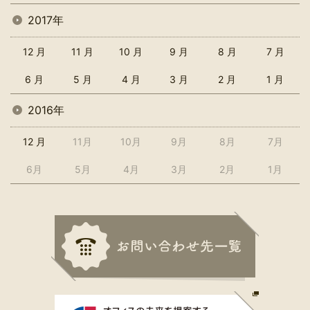
2017年
12 月
11 月
10 月
9 月
8 月
7 月
6 月
5 月
4 月
3 月
2 月
1 月
2016年
12 月
11月
10月
9月
8月
7月
6月
5月
4月
3月
2月
1月