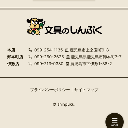
本店
099-254-1135
鹿児島市上之園町9-8
卸本町店
099-260-2625
鹿児島県鹿児島市卸本町7-7
伊敷店
099-213-9380
鹿児島市下伊敷1-38-2
プライバシーポリシー
サイトマップ
© shinpuku.