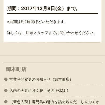
期間：2017年12月8日(金）まで。
※納期は約2週間ほどいただきます。
詳しくは、店頭スタッフまでお問い合わせください。
卸本町店
営業時間変更のお知らせ（卸本町店）
店内の天井に咲く花！その正体は？
【新色入荷】鹿児島の魅力を詰め込んだ「しんぷくオ