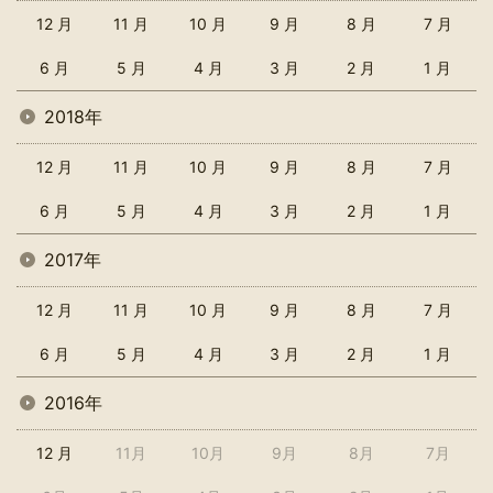
12 月
11 月
10 月
9 月
8 月
7 月
6 月
5 月
4 月
3 月
2 月
1 月
2018年
12 月
11 月
10 月
9 月
8 月
7 月
6 月
5 月
4 月
3 月
2 月
1 月
2017年
12 月
11 月
10 月
9 月
8 月
7 月
6 月
5 月
4 月
3 月
2 月
1 月
2016年
12 月
11月
10月
9月
8月
7月