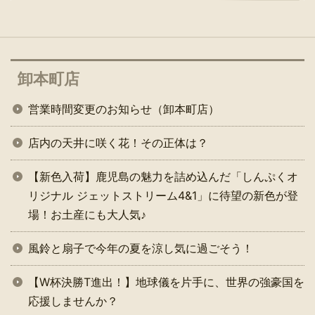
卸本町店
営業時間変更のお知らせ（卸本町店）
店内の天井に咲く花！その正体は？
【新色入荷】鹿児島の魅力を詰め込んだ「しんぷくオ
リジナル ジェットストリーム4&1」に待望の新色が登
場！お土産にも大人気♪
風鈴と扇子で今年の夏を涼し気に過ごそう！
【W杯決勝T進出！】地球儀を片手に、世界の強豪国を
応援しませんか？