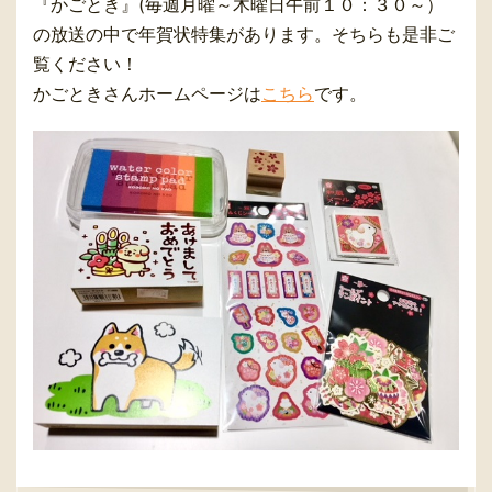
『かごとき』(毎週月曜～木曜日午前１０：３０～）
の放送の中で年賀状特集があります。そちらも是非ご
覧ください！
かごときさんホームページは
こちら
です。