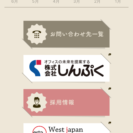
6月
5月
4月
3月
2月
1月