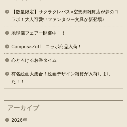
【数量限定】サクラクレパス×空想街雑貨店が夢のコ
ラボ！大人可愛いファンタジー文具が新登場♪
地球儀フェアー開催中！！
Campus×Zoff コラボ商品入荷！
心とろけるお香タイム
有名絵画大集合！絵画デザイン雑貨が入荷しまし
た！！
アーカイブ
2026年