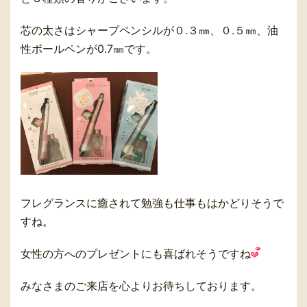
芯の太さはシャープペンシルが０.３㎜、０.５㎜、油
性ボールペンが0.7㎜です。
フレグランスに癒されて勉強も仕事もはかどりそうで
すね。
女性の方へのプレゼントにも喜ばれそうですね
みなさまのご来店を心よりお待ちしております。