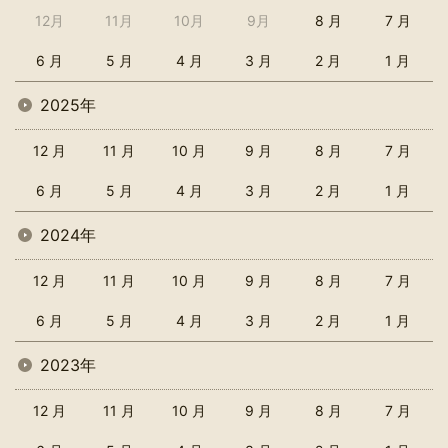
12月
11月
10月
9月
8 月
7 月
6 月
5 月
4 月
3 月
2 月
1 月
2025年
12 月
11 月
10 月
9 月
8 月
7 月
6 月
5 月
4 月
3 月
2 月
1 月
2024年
12 月
11 月
10 月
9 月
8 月
7 月
6 月
5 月
4 月
3 月
2 月
1 月
2023年
12 月
11 月
10 月
9 月
8 月
7 月