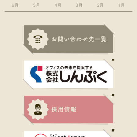
6月
5月
4月
3月
2月
1月