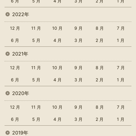
6 月
5 月
4 月
3 月
2 月
1 月
2022年
12 月
11 月
10 月
9 月
8 月
7 月
6 月
5 月
4 月
3 月
2 月
1 月
2021年
12 月
11 月
10 月
9 月
8 月
7 月
6 月
5 月
4 月
3 月
2 月
1 月
2020年
12 月
11 月
10 月
9 月
8 月
7 月
6 月
5 月
4 月
3 月
2 月
1 月
2019年