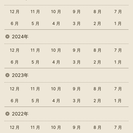
12 月
11 月
10 月
9 月
8 月
7 月
6 月
5 月
4 月
3 月
2 月
1 月
2024年
12 月
11 月
10 月
9 月
8 月
7 月
6 月
5 月
4 月
3 月
2 月
1 月
2023年
12 月
11 月
10 月
9 月
8 月
7 月
6 月
5 月
4 月
3 月
2 月
1 月
2022年
12 月
11 月
10 月
9 月
8 月
7 月