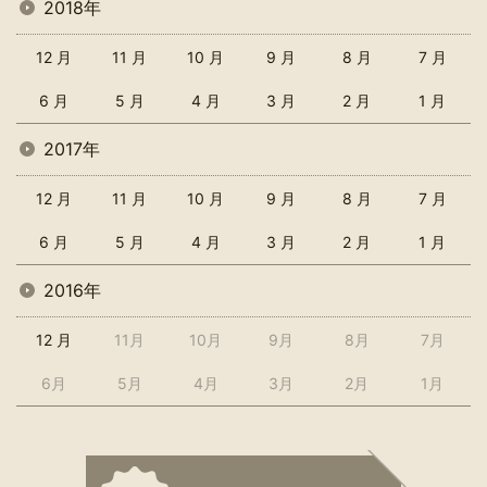
2018年
12 月
11 月
10 月
9 月
8 月
7 月
6 月
5 月
4 月
3 月
2 月
1 月
2017年
12 月
11 月
10 月
9 月
8 月
7 月
6 月
5 月
4 月
3 月
2 月
1 月
2016年
12 月
11月
10月
9月
8月
7月
6月
5月
4月
3月
2月
1月