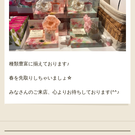
種類豊富に揃えております♪
春を先取りしちゃいましょ☆
みなさんのご来店、心よりお待ちしております(^^♪