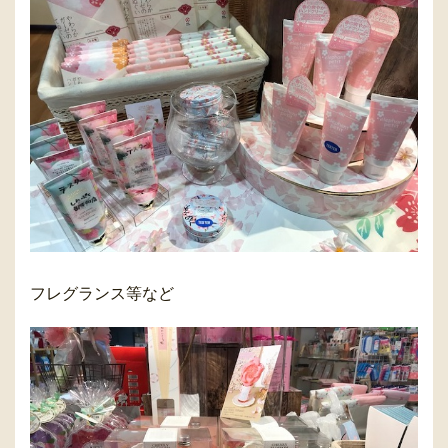
フレグランス等など