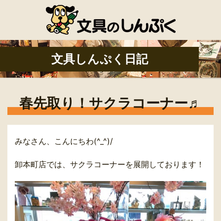
文具しんぷく日記
春先取り！サクラコーナー♬
みなさん、こんにちわ(^_^)/
卸本町店では、サクラコーナーを展開しております！