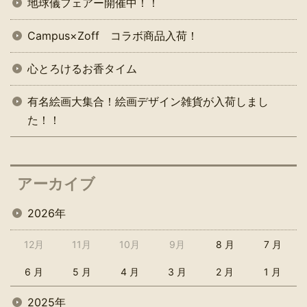
地球儀フェアー開催中！！
Campus×Zoff コラボ商品入荷！
心とろけるお香タイム
有名絵画大集合！絵画デザイン雑貨が入荷しまし
た！！
アーカイブ
2026年
12月
11月
10月
9月
8 月
7 月
6 月
5 月
4 月
3 月
2 月
1 月
2025年