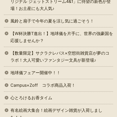
リジナル ジェットストリーム4&1」に待望の新色が登
場！お土産にも大人気♪
風鈴と扇子で今年の夏を涼し気に過ごそう！
【W杯決勝T進出！】地球儀を片手に、世界の強豪国を
応援しませんか？
【数量限定】サクラクレパス×空想街雑貨店が夢のコ
ラボ！大人可愛いファンタジー文具が新登場♪
地球儀フェアー開催中！！
Campus×Zoff コラボ商品入荷！
心とろけるお香タイム
有名絵画大集合！絵画デザイン雑貨が入荷しまし