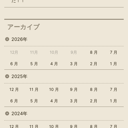
た！！
アーカイブ
2026年
12月
11月
10月
9月
8 月
7 月
6 月
5 月
4 月
3 月
2 月
1 月
2025年
12 月
11 月
10 月
9 月
8 月
7 月
6 月
5 月
4 月
3 月
2 月
1 月
2024年
12 月
11 月
10 月
9 月
8 月
7 月