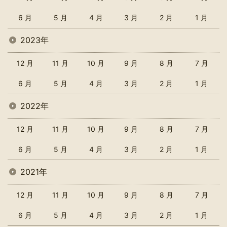
6 月
5 月
4 月
3 月
2 月
1 月
2023年
12 月
11 月
10 月
9 月
8 月
7 月
6 月
5 月
4 月
3 月
2 月
1 月
2022年
12 月
11 月
10 月
9 月
8 月
7 月
6 月
5 月
4 月
3 月
2 月
1 月
2021年
12 月
11 月
10 月
9 月
8 月
7 月
6 月
5 月
4 月
3 月
2 月
1 月