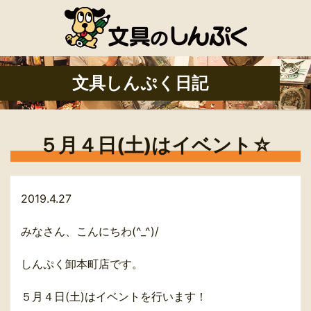
文具しんぷく日記
５月４日(土)はイベント☆
2019.4.27
みなさん、こんにちわ(^_^)/
しんぷく卸本町店です。
５月４日(土)はイベントを行います！