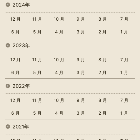
2024年
12 月
11 月
10 月
9 月
8 月
7 月
6 月
5 月
4 月
3 月
2 月
1 月
2023年
12 月
11 月
10 月
9 月
8 月
7 月
6 月
5 月
4 月
3 月
2 月
1 月
2022年
12 月
11 月
10 月
9 月
8 月
7 月
6 月
5 月
4 月
3 月
2 月
1 月
2021年