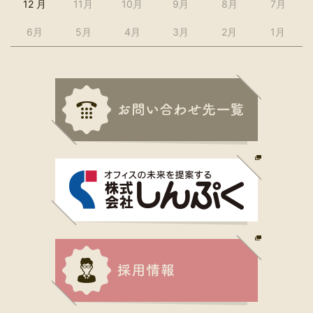
12 月
11月
10月
9月
8月
7月
6月
5月
4月
3月
2月
1月