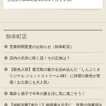
卸本町店
営業時間変更のお知らせ（卸本町店）
店内の天井に咲く花！その正体は？
【新色入荷】鹿児島の魅力を詰め込んだ「しんぷくオ
リジナル ジェットストリーム4&1」に待望の新色が登
場！お土産にも大人気♪
風鈴と扇子で今年の夏を涼し気に過ごそう！
【W杯決勝T進出！】地球儀を片手に、世界の強豪国を