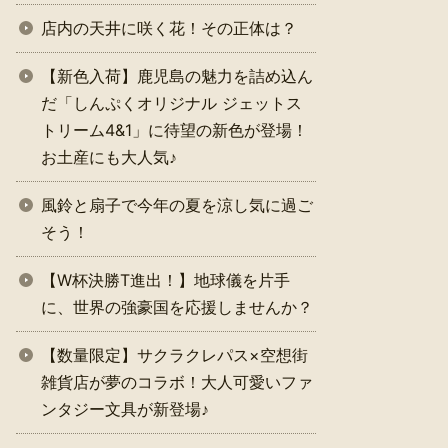
店内の天井に咲く花！その正体は？
【新色入荷】鹿児島の魅力を詰め込ん
だ「しんぷくオリジナル ジェットス
トリーム4&1」に待望の新色が登場！
お土産にも大人気♪
風鈴と扇子で今年の夏を涼し気に過ご
そう！
【W杯決勝T進出！】地球儀を片手
に、世界の強豪国を応援しませんか？
【数量限定】サクラクレパス×空想街
雑貨店が夢のコラボ！大人可愛いファ
ンタジー文具が新登場♪