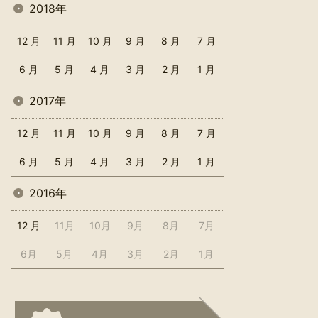
2018年
12 月
11 月
10 月
9 月
8 月
7 月
6 月
5 月
4 月
3 月
2 月
1 月
2017年
12 月
11 月
10 月
9 月
8 月
7 月
6 月
5 月
4 月
3 月
2 月
1 月
2016年
12 月
11月
10月
9月
8月
7月
6月
5月
4月
3月
2月
1月