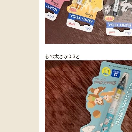
芯の太さが0.3と