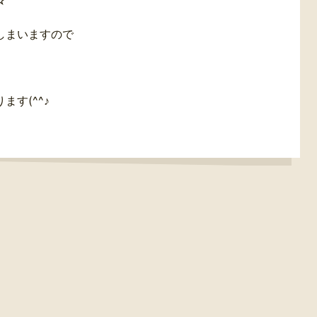
☆
しまいますので
す(^^♪