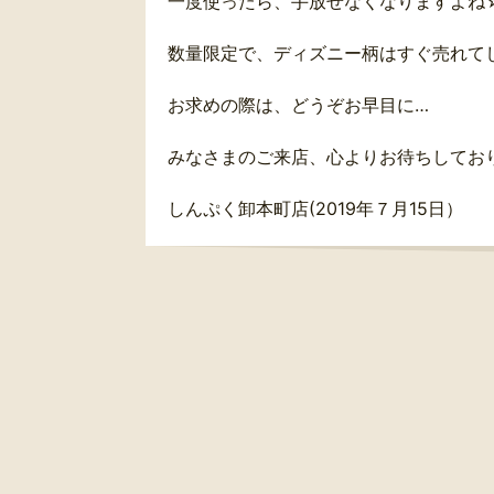
一度使ったら、手放せなくなりますよね
数量限定で、ディズニー柄はすぐ売れて
お求めの際は、どうぞお早目に…
みなさまのご来店、心よりお待ちしておりま
しんぷく卸本町店(2019年７月15日）