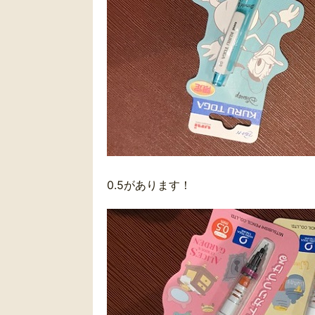
0.5があります！