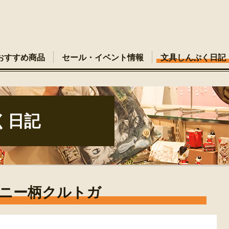
おすすめ商品
セール・イベント情報
文具しんぷく日記
く日記
ニー柄クルトガ