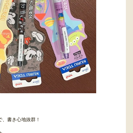
で、書き心地抜群！