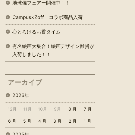
地球儀フェアー開催中！！
Campus×Zoff コラボ商品入荷！
心とろけるお香タイム
有名絵画大集合！絵画デザイン雑貨が
入荷しました！！
アーカイブ
2026年
12月
11月
10月
9月
8 月
7 月
6 月
5 月
4 月
3 月
2 月
1 月
2025年