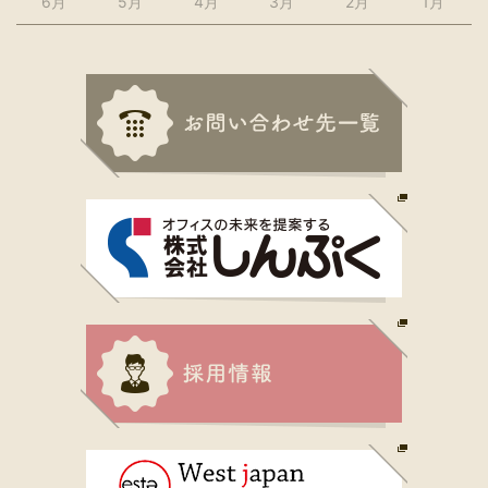
6月
5月
4月
3月
2月
1月