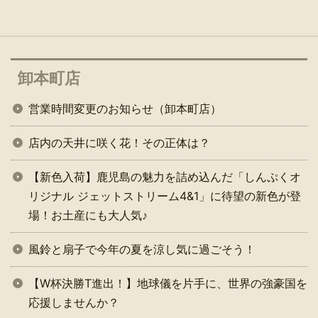
卸本町店
営業時間変更のお知らせ（卸本町店）
店内の天井に咲く花！その正体は？
【新色入荷】鹿児島の魅力を詰め込んだ「しんぷくオ
リジナル ジェットストリーム4&1」に待望の新色が登
場！お土産にも大人気♪
風鈴と扇子で今年の夏を涼し気に過ごそう！
【W杯決勝T進出！】地球儀を片手に、世界の強豪国を
応援しませんか？