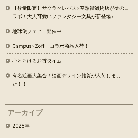
【数量限定】サクラクレパス×空想街雑貨店が夢のコ
ラボ！大人可愛いファンタジー文具が新登場♪
地球儀フェアー開催中！！
Campus×Zoff コラボ商品入荷！
心とろけるお香タイム
有名絵画大集合！絵画デザイン雑貨が入荷しまし
た！！
アーカイブ
2026年