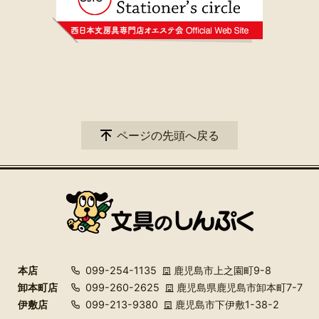
ページの先頭へ戻る
本店
099-254-1135
鹿児島市上之園町9-8
卸本町店
099-260-2625
鹿児島県鹿児島市卸本町7-7
伊敷店
099-213-9380
鹿児島市下伊敷1-38-2