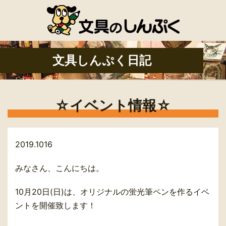
文具しんぷく日記
☆イベント情報☆
2019.1016
みなさん、こんにちは。
10月20日(日)は、オリジナルの蛍光筆ペンを作るイベ
ントを開催致します！