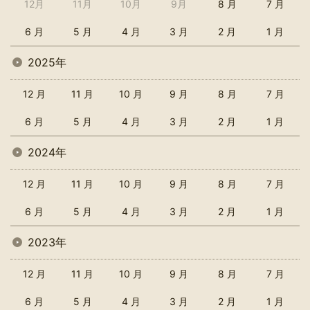
12月
11月
10月
9月
8 月
7 月
6 月
5 月
4 月
3 月
2 月
1 月
2025年
12 月
11 月
10 月
9 月
8 月
7 月
6 月
5 月
4 月
3 月
2 月
1 月
2024年
12 月
11 月
10 月
9 月
8 月
7 月
6 月
5 月
4 月
3 月
2 月
1 月
2023年
12 月
11 月
10 月
9 月
8 月
7 月
6 月
5 月
4 月
3 月
2 月
1 月