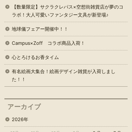
【数量限定】サクラクレパス×空想街雑貨店が夢のコ
ラボ！大人可愛いファンタジー文具が新登場♪
地球儀フェアー開催中！！
Campus×Zoff コラボ商品入荷！
心とろけるお香タイム
有名絵画大集合！絵画デザイン雑貨が入荷しまし
た！！
アーカイブ
2026年