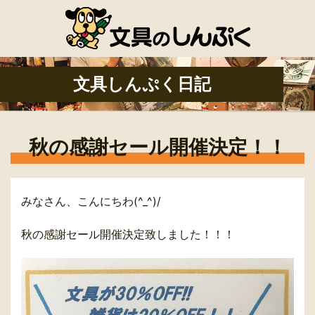
文具しんぷく日記
秋の感謝セール開催決定！！
みなさん、こんにちわ(^_^)/
秋の感謝セール開催決定致しました！！！