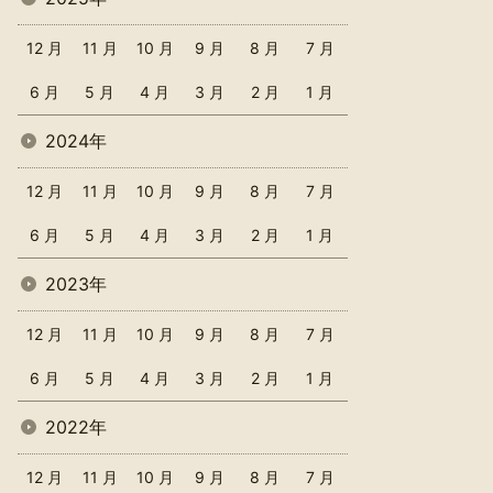
12 月
11 月
10 月
9 月
8 月
7 月
6 月
5 月
4 月
3 月
2 月
1 月
2024年
12 月
11 月
10 月
9 月
8 月
7 月
6 月
5 月
4 月
3 月
2 月
1 月
2023年
12 月
11 月
10 月
9 月
8 月
7 月
6 月
5 月
4 月
3 月
2 月
1 月
2022年
12 月
11 月
10 月
9 月
8 月
7 月