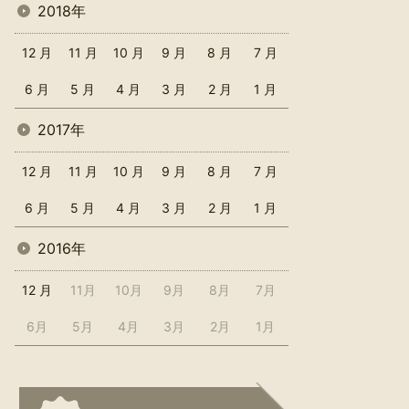
2018年
12 月
11 月
10 月
9 月
8 月
7 月
6 月
5 月
4 月
3 月
2 月
1 月
2017年
12 月
11 月
10 月
9 月
8 月
7 月
6 月
5 月
4 月
3 月
2 月
1 月
2016年
12 月
11月
10月
9月
8月
7月
6月
5月
4月
3月
2月
1月