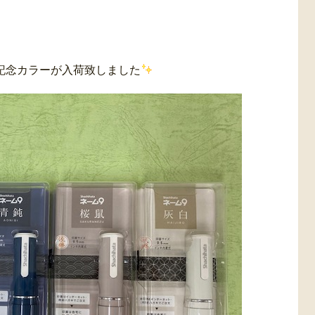
記念カラーが入荷致しました