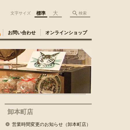
大
標準
文字サイズ
検索
お問い合わせ
オンラインショップ
卸本町店
営業時間変更のお知らせ（卸本町店）