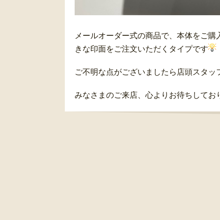
メールオーダー式の商品で、本体をご購
きな印面をご注文いただくタイプです
ご不明な点がございましたら店頭スタッ
みなさまのご来店、心よりお待ちしてお