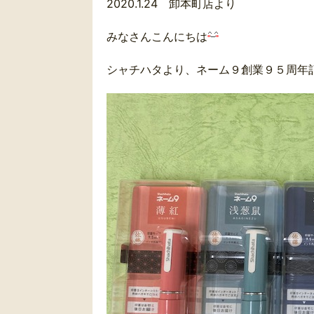
2020.1.24 卸本町店より
みなさんこんにちは
シャチハタより、ネーム９創業９５周年