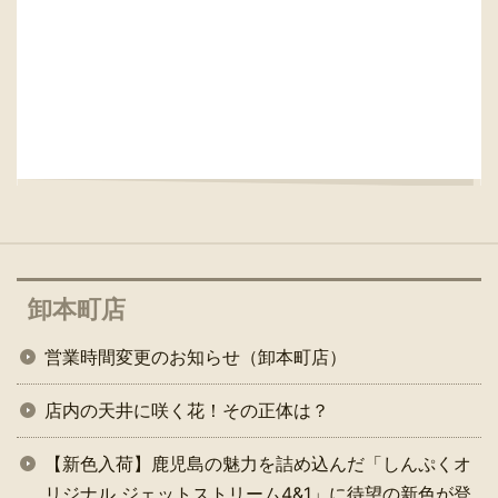
卸本町店
営業時間変更のお知らせ（卸本町店）
店内の天井に咲く花！その正体は？
【新色入荷】鹿児島の魅力を詰め込んだ「しんぷくオ
リジナル ジェットストリーム4&1」に待望の新色が登