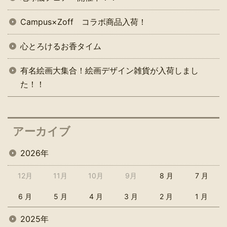
Campus×Zoff コラボ商品入荷！
心とろけるお香タイム
有名絵画大集合！絵画デザイン雑貨が入荷しまし
た！！
アーカイブ
2026年
12月
11月
10月
9月
8 月
7 月
6 月
5 月
4 月
3 月
2 月
1 月
2025年