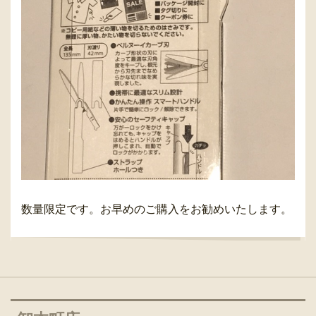
数量限定です。お早めのご購入をお勧めいたします。