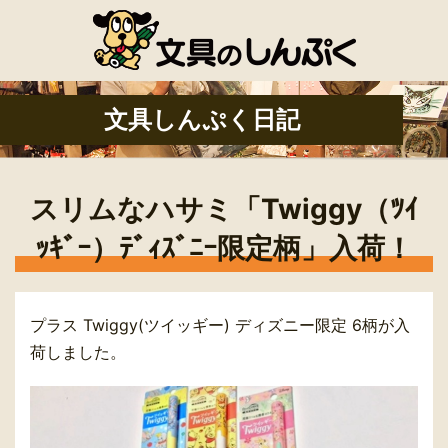
文具しんぷく日記
スリムなハサミ「Twiggy（ﾂｲ
ｯｷﾞｰ）ﾃﾞｨｽﾞﾆｰ限定柄」入荷！
プラス Twiggy(ツイッギー) ディズニー限定 6柄が入
荷しました。