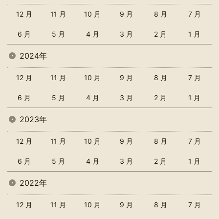
12 月
11 月
10 月
9 月
8 月
7 月
6 月
5 月
4 月
3 月
2 月
1 月
2024年
12 月
11 月
10 月
9 月
8 月
7 月
6 月
5 月
4 月
3 月
2 月
1 月
2023年
12 月
11 月
10 月
9 月
8 月
7 月
6 月
5 月
4 月
3 月
2 月
1 月
2022年
12 月
11 月
10 月
9 月
8 月
7 月