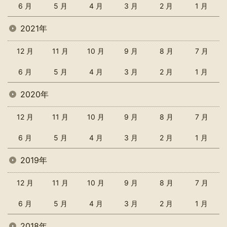
6 月
5 月
4 月
3 月
2 月
1 月
2021年
12 月
11 月
10 月
9 月
8 月
7 月
6 月
5 月
4 月
3 月
2 月
1 月
2020年
12 月
11 月
10 月
9 月
8 月
7 月
6 月
5 月
4 月
3 月
2 月
1 月
2019年
12 月
11 月
10 月
9 月
8 月
7 月
6 月
5 月
4 月
3 月
2 月
1 月
2018年